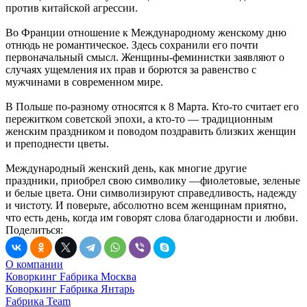
против китайской агрессии.
Во Франции отношение к Международному женскому дню
отнюдь не романтическое. Здесь сохранили его почти
первоначальный смысл. Женщины-феминистки заявляют о
случаях ущемления их прав и борются за равенство с
мужчинами в современном мире.
В Польше по-разному относятся к 8 Марта. Кто-то считает его
пережитком советской эпохи, а кто-то — традиционным
женским праздником и поводом поздравить близких женщин
и преподнести цветы.
Международный женский день, как многие другие
праздники, приобрел свою символику —фиолетовые, зеленые
и белые цвета. Они символизируют справедливость, надежду
и чистоту. И поверьте, абсолютно всем женщинам приятно,
что есть день, когда им говорят слова благодарности и любви.
Поделиться:
О компании
Коворкинг Fабрика Москва
Коворкинг Fабрика Янтарь
Fабрика Team