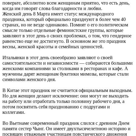
Женский день 8 Марта имеет статус международного
праздника, который официально празднуют в более чем 40
странах, но не везде одинаково. Помнят о его политическом
смысле только отдельные феминистские группы, которые
заявляют в этот день о своих проблемах, о том, что гендерное
равенство еще не достигнуто. В основном же это праздник
весны, женской красоты и семейных ценностей.
Итальянки в этот день своеобразно заявляют о своей
самостоятельности и независимости — собираются большими
женскими компаниями за столиками в ресторанах и кафе. А
мужчины дарят женщинам букетики мимозы, которые стали
символами женского дня.
В Китае этот праздник не считается официальным выходным.
Но для женщин делают исключение: они могут не выходить
на работу или отработать только половину рабочего дня, а
потом посвятить себя празднованию с подругами и
коллегами.
Во Вьетнаме современный праздник слился с древним Днем
памяти сестер Чынг. Он имеет двухтысячелетнюю историю и
посвящен отважным участницам повстанческого движения