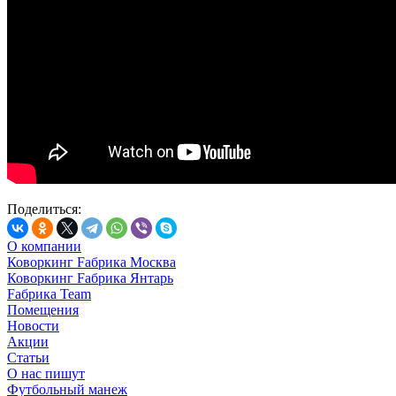
Поделиться:
О компании
Коворкинг Fабрика Москва
Коворкинг Fабрика Янтарь
Fабрика Team
Помещения
Новости
Акции
Статьи
О нас пишут
Футбольный манеж